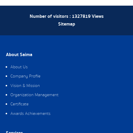
Number of visitors :
1327819
Views
Sitemap
About Saima
About Us
Company Profile
Vision & Mission
Organization Management
Certificate
Awards Achievements