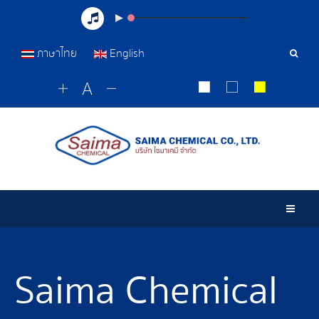
ภาษาไทย
English
Sear
Tools
Togg
Saima Chemical