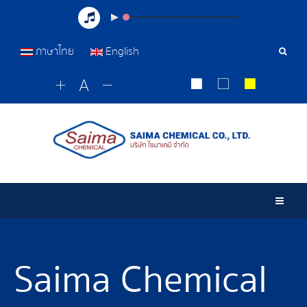
ภาษาไทย
English
Sear
Tools
Togg
Saima Chemical