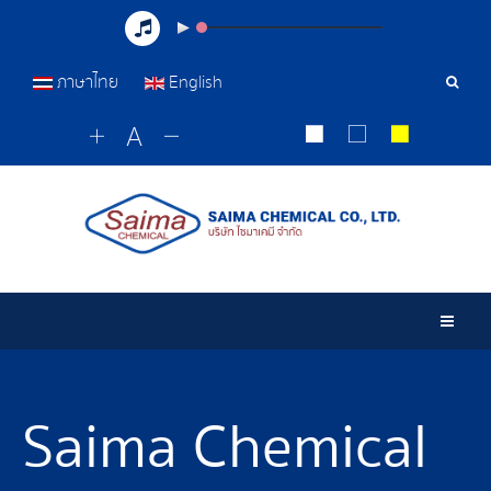
ภาษาไทย
English
Sear
Tools
Togg
Saima Chemical