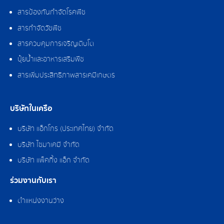
สารป้องกันกำจัดโรคพืช
สารกำจัดวัชพืช
สารควบคุมการเจริญเติบโต
ปุ๋ยน้ำและอาหารเสริมพืช
สารเพิ่มประสิทธิภาพสารเคมีเกษตร
บริษัทในเครือ
บริษัท แอ็กโกร (ประเทศไทย) จำกัด
บริษัท ไซมาเคมี จำกัด
บริษัท แพ็คกิ้ง แอ็ก จำกัด
ร่วมงานกับเรา
ตำแหน่งงานว่าง