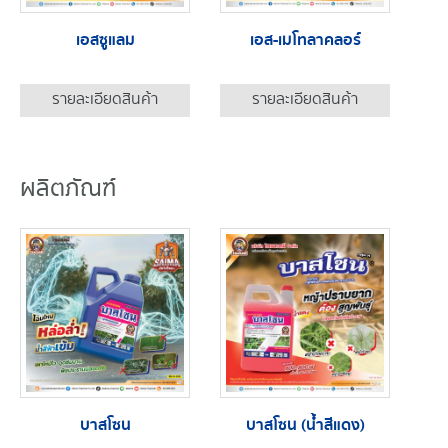
เอสซูแลม
เอส-เมโทลาคลอร์
รายละเอียดสินค้า
รายละเอียดสินค้า
ผลิตภัณฑ์
บาสโซน
บาสโซน (น้ำสีแดง)