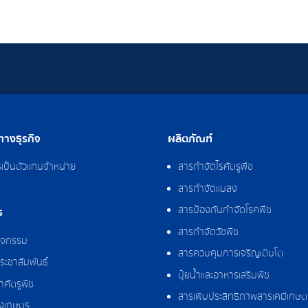
างธุรกิจ
ผลิตภัณฑ์
รเป็นตัวแทนจำหน่าย
สารกำจัดไรศัตรูพืช
สารกำจัดแมลง
สารป้องกันกำจัดโรคพืช
ร
สารกำจัดวัชพืช
กิจกรรม
สารควบคุมการเจริญเติบโต
ระชาสัมพันธ์
ปุ๋ยน้ำและอาหารเสริมพืช
ศัตรูพืช
สารเพิ่มประสิทธิภาพสารเคมีเกษต
งเกษตร