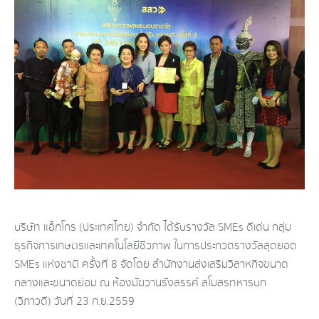
บริษัท แอ็กโกร (ประเทศไทย) จำกัด ได้รับรางวัล SMEs ดีเด่น กลุ่ม
ธุรกิจการเกษตรและเทคโนโลยีชีวภาพ ในการประกวดรางวัลสุดยอด
SMEs แห่งชาติ ครั้งที่ 8 จัดโดย สำนักงานส่งเสริมวิสาหกิจขนาด
กลางและขนาดย่อม ณ ห้องมัฆวานรังสรรค์ สโมสรทหารบก
(วิภาวดี) วันที่ 23 ก.ย.2559