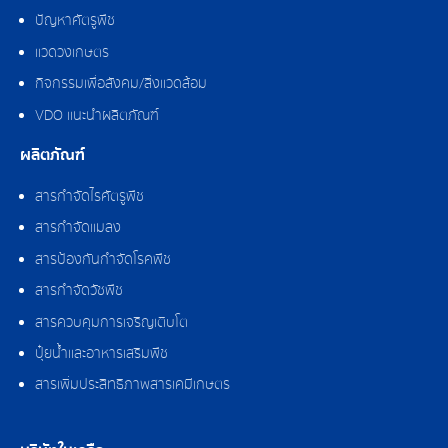
ปัญหาศัตรูพืช
แวดวงเกษตร
กิจกรรมเพื่อสังคม/สิ่งแวดล้อม
VDO แนะนำผลิตภัณฑ์
ผลิตภัณฑ์
สารกำจัดไรศัตรูพืช
สารกำจัดแมลง
สารป้องกันกำจัดโรคพืช
สารกำจัดวัชพืช
สารควบคุมการเจริญเติบโต
ปุ๋ยน้ำและอาหารเสริมพืช
สารเพิ่มประสิทธิภาพสารเคมีเกษตร