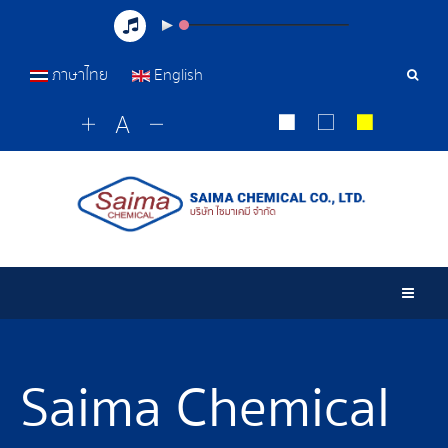
ภาษาไทย
English
Sear
Tools
Togg
Saima Chemical