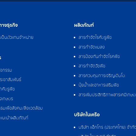
างธุรกิจ
ผลิตภัณฑ์
รเป็นตัวแทนจำหน่าย
สารกำจัดไรศัตรูพืช
สารกำจัดแมลง
สารป้องกันกำจัดโรคพืช
ร
สารกำจัดวัชพืช
กิจกรรม
สารควบคุมการเจริญเติบโต
ระชาสัมพันธ์
ปุ๋ยน้ำและอาหารเสริมพืช
ศัตรูพืช
สารเพิ่มประสิทธิภาพสารเคมีเกษต
งเกษตร
รมเพื่อสังคม/สิ่งแวดล้อม
บริษัทในเครือ
แนะนำผลิตภัณฑ์
บริษัท แอ็กโกร (ประเทศไทย) จำกั