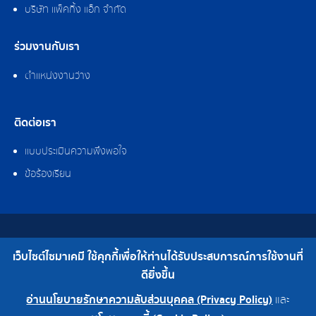
บริษัท แพ็คกิ้ง แอ็ก จำกัด
ร่วมงานกับเรา
ตำแหน่งงานว่าง
ติดต่อเรา
แบบประเมินความพึงพอใจ
ข้อร้องเรียน
สงวนลิขสิทธิ์ © 2562 บริษัท ไซมาเคมี จำกัด
เว็บไซต์ไซมาเคมี ใช้คุกกี้เพื่อให้ท่านได้รับประสบการณ์การใช้งานที่
เบอร์โทร : 0-2308-2102 | โทรสาร : 0-2308-2487
ดียิ่งขึ้น
อ่านนโยบายรักษาความลับส่วนบุคคล (Privacy Policy)
และ
สำนักงานใหญ่ 0-2308-2102
โรงงาน 0-2324-0515-6