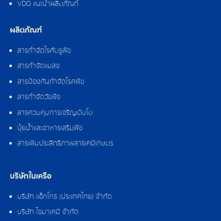
VDO แนะนำผลิตภัณฑ์
ผลิตภัณฑ์
สารกำจัดไรศัตรูพืช
สารกำจัดแมลง
สารป้องกันกำจัดโรคพืช
สารกำจัดวัชพืช
สารควบคุมการเจริญเติบโต
ปุ๋ยน้ำและอาหารเสริมพืช
สารเพิ่มประสิทธิภาพสารเคมีเกษตร
บริษัทในเครือ
บริษัท แอ็กโกร (ประเทศไทย) จำกัด
บริษัท ไซมาเคมี จำกัด