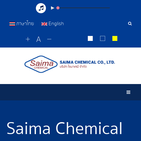
ภาษาไทย
English
Sear
Tools
Togg
Saima Chemical